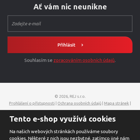
Ať vám nic neunikne
Přihlásit
Souhlasím se
zpracováním osobních údajů
.
© 2026, REJ s.r.o.
Prohlášení o přístupnosti
|
Ochrana osobních údajů
|
Mapa stránek
|
Tento e-shop využívá cookies
Na našich webových stránkách používáme soubory
VISA
MasterCard
Maestro
GoPay
cookies. Některé z nich jsou nezbytné, zatímco jiné nám