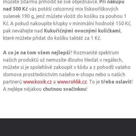
můžete zdarma přihodit ke své objednávce.
Při nákupu
nad 500 Kč
vás potěší celozrnný mix lískooříškových
sušenek 190 g, jenž můžete vložit do košíku za pouhou 1
Kč. A pokud nakoupíte křupky v minimální hodnotě 150 Kč,
pak neváhejte nad
Kukuřičnými ovocnými kuličkami
,
které můžete přidat do košíku taktéž za 1 Kč.
A co je na tom všem nejlepší
? Rozmanité spektrum
našich produktů už nemusíte dlouho hledat v regálech,
můžete si je spolehlivě zakoupit v klidu a z pohodlí vašeho
domova prostřednictvím našeho e-shopu nebo u našich
partnerů
www.kosik.cz
a
www.rohlik.cz
. To je
třeba oslavit
!
A nejlépe nějakou
chutnou svačinkou
!