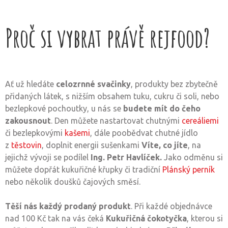
Proč si vybrat právě rejfood?
Ať už hledáte
celozrnné svačinky
, produkty bez zbytečně
přidaných látek, s nižším obsahem tuku, cukru či soli, nebo
bezlepkové pochoutky, u nás se
budete mít do čeho
zakousnout
. Den můžete nastartovat chutnými
cereáliemi
či bezlepkovými
kašemi
, dále poobědvat chutné jídlo
z
těstovin
, doplnit energii sušenkami
Víte, co jíte
, na
jejichž vývoji se podílel
Ing. Petr Havlíček.
Jako odměnu si
můžete dopřát kukuřičné křupky či tradiční
Plánský perník
nebo několik doušků čajových směsí.
Těší nás každý prodaný produkt
. Při každé objednávce
nad 100 Kč tak na vás čeká
Kukuřičná čokotyčka
, kterou si