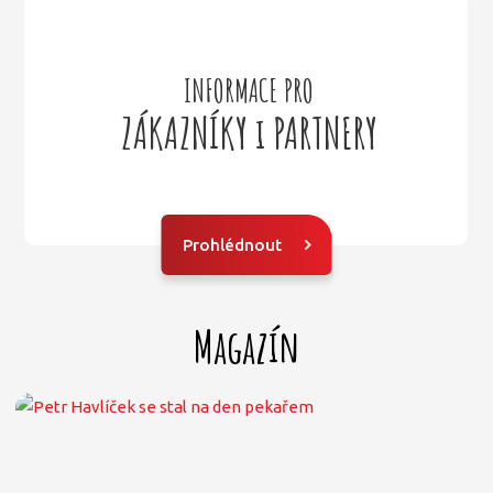
í
INFORMACE PRO
ZÁKAZNÍKY i PARTNERY
Prohlédnout
Magazín